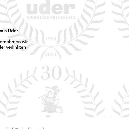
laus Uder
übernehmen wir
der verlinkten