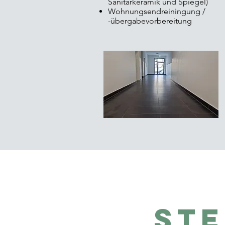
Sanitärkeramik und Spiegel)
Wohnungsendreiningung /
-übergabevorbereitung
ST